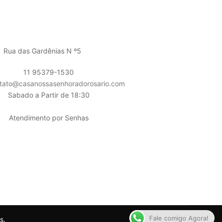
CONTATO
Rua das Gardênias N º5
11 95379-1530
tato@casanossasenhoradorosario.com
Sabado a Partir de 18:30
Atendimento por Senhas
Fale comigo Agora!
s.