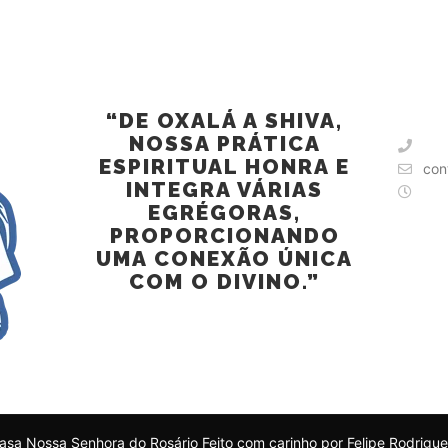
CASA NOSSA SENHORA DO
ROSÁRIO
“DE OXALÁ A SHIVA,
NOSSA PRÁTICA
ESPIRITUAL HONRA E
con
INTEGRA VÁRIAS
EGRÉGORAS,
PROPORCIONANDO
UMA CONEXÃO ÚNICA
COM O DIVINO.”
asa Nossa Senhora do Rosário Feito com carinho por Felipe Rodrigue